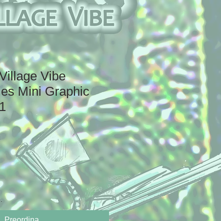
Village Vibe
ies Mini Graphic
1
.
Preordina