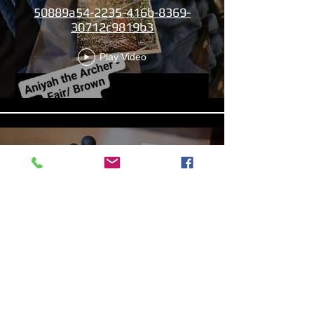
50889a54-2235-416b-8369-
30712c9819b3
Play Video
13b4cbdf-279d-4d18-99df-
e5de922788f8
Play Video