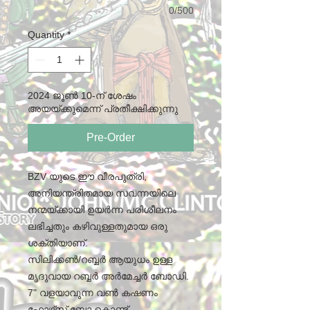
0/500
Quantity
*
2024 ജൂൺ 10-ന് ശേഷം
അയയ്‌ക്കുമെന്ന് പ്രതീക്ഷിക്കുന്നു
Pre-Order
BZV യുടെ ഈ വീരപുത്രി,
അനിയന്ത്രിതമായ സവന്നയിലെ
നന്മയ്ക്കായി ഉയർന്ന പരിശീലനം
ലഭിച്ചതും കഴിവുള്ളതുമായ ഒരു
ശക്തിയാണ്.
സിലിക്കൺ/റബ്ബർ ആയുധം ഉള്ള
മൃദുവായ റബ്ബർ അർമേച്ചർ ബോഡി.
7" വളയാവുന്ന വൺ കഷണം
ഫോഴ്‌സ് ബോ കൊണ്ട്