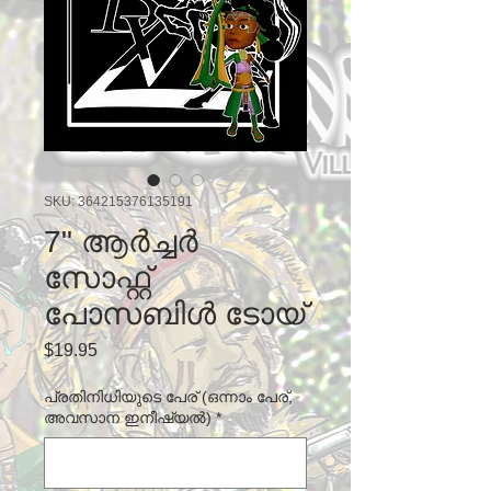
SKU: 364215376135191
7" ആർച്ചർ
സോഫ്റ്റ്
പോസബിൾ ടോയ്
Price
$19.95
പ്രതിനിധിയുടെ പേര് (ഒന്നാം പേര്,
അവസാന ഇനീഷ്യൽ)
*