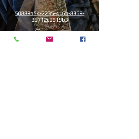
50889a54-2235-416b-8369-
30712c9819b3
Play Video
13b4cbdf-279d-4d18-99df-
e5de922788f8
Play Video