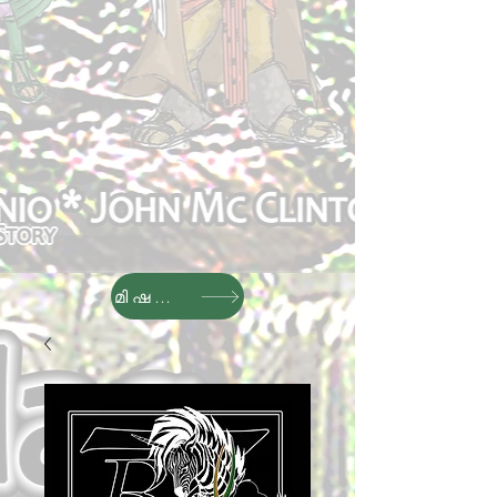
മിഷൻ സന്ദേശം