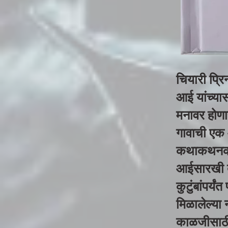
चियारी प्रि
आई यांच्यास
मनावर होणार
गावाची एक
कथाकथनकार
आईसारखी तज
कुटुंबांपर्य
मिळालेल्या 
काळजीसाठ