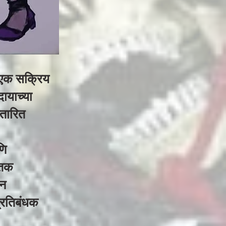
ल एक सक्रिय
ायाच्या
्तारित
णि
तिक
 न
प्रतिबंधक