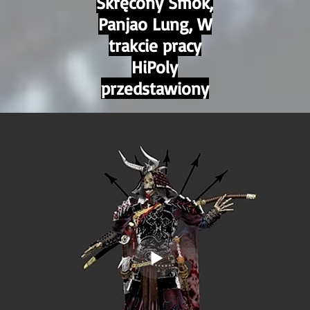
Skręcony Smok,
Panjao Lung, W
trakcie pracy
HiPoly
przedstawiony