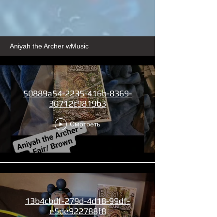
Aniyah the Archer wMusic
50889a54-2235-416b-8369-
30712c9819b3
Смотреть
13b4cbdf-279d-4d18-99df-
e5de922788f8