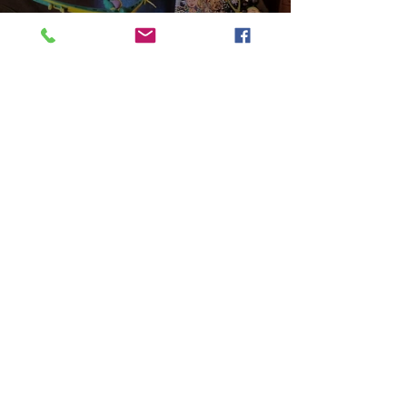
Смотреть
Aniyah the Archer
Statue_wBZVMusic.mp4
Смотреть