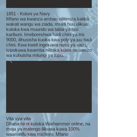
1851 - Koloni ya Navy
Mfano wa kwanza ambao nilitimiza katika
wakati wangu wa ziada, mradi huu ulikua
kutoka kwa muundo wa tabia ya hivi
karibuni. Imeboreshwa hadi chini ya tris
9000, ilihusisha kuoka kwa poly ya juu hadi
chini. Kwa kweli ingekuwa nusu ya saizi,
isipokuwa kwamba nilitaka kuwa na uwezo
wa kuhuisha mitungi ya tupu.
Vita vya vita
Dhana hii ni kutoka Warhammer online, na
moja ya malengo ilikuwa kuwa 100%
waaminifu kwa michoro. Mfano