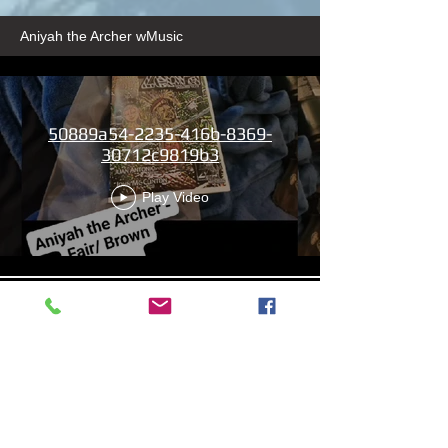
Aniyah the Archer wMusic
50889a54-2235-416b-8369-
30712c9819b3
Play Video
13b4cbdf-279d-4d18-99df-
e5de922788f8
Play Video