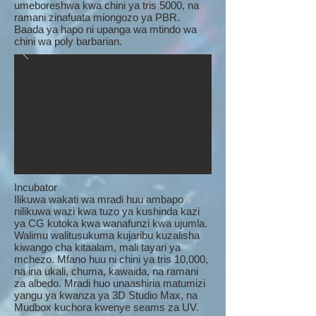
umeboreshwa kwa chini ya tris 5000, na
ramani zinafuata miongozo ya PBR.
Baada ya hapo ni upanga wa mtindo wa
chini wa poly barbarian.
Incubator
Ilikuwa wakati wa mradi huu ambapo
nilikuwa wazi kwa tuzo ya kushinda kazi
ya CG kutoka kwa wanafunzi kwa ujumla.
Walimu walitusukuma kujaribu kuzalisha
kiwango cha kitaalam, mali tayari ya
mchezo. Mfano huu ni chini ya tris 10,000,
na ina ukali, chuma, kawaida, na ramani
za albedo. Mradi huo unaashiria matumizi
yangu ya kwanza ya 3D Studio Max, na
Mudbox kuchora kwenye seams za UV.