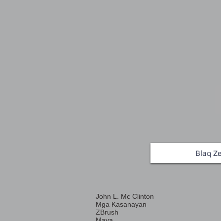
Blaq Ze
John L. Mc Clinton
Mga Kasanayan
ZBrush
Maya