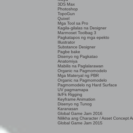
3DS Max
Photoshop
TopoGun
Quixel
Mga Tool sa Pro
Kagila-gilalas na Designer
Marmoset Toolbag 3
Pagkatapos ng mga epekto
Illustrator
Substance Designer
Pagbe bake
Disenyo ng Pagkatao
Anatomiya
Mabilis na Paglalarawan
Organic na Pagmomodelo
Mga Materyal ng PBR
Organic na Pagmomodelo
Pagmomodelo ng Hard Surface
UV pagmamapa
Ik/Fk Rigging
Keyframe Animation
Disenyo ng Tunog
Karanasan
Global Game Jam 2016
Nilikha ang Character / Asset Concept A
Global Game Jam 2015