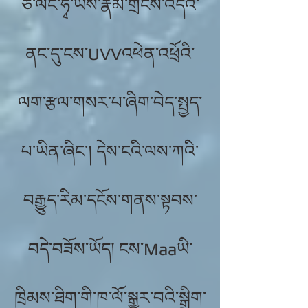
ཅ་ལང་ཧྭ་ཡིས་རྣམ་གྲངས་འདིའི་
ནང་དུ་ངས་UVVའཕེན་འཕྲོའི་
ལག་རྩལ་གསར་པ་ཞིག་བེད་སྤྱད་
པ་ཡིན་ཞིང་། དེས་ངའི་ལས་ཀའི་
བརྒྱུད་རིམ་དངོས་གནས་སྟབས་
བདེ་བཟོས་ཡོད། ངས་Maaཡི་
ཁྲིམས་ཐིག་གི་ཁ་ལོ་སྒྱུར་བའི་སྒྲིག་