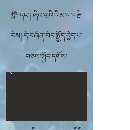
焙་དང་། ཞིབ་ཕྲའི་རིམ་པ་བརྗེ་
རེས། དེ་བཞིན་བེད་སྤྱོད་བྱེད་པ་
བཅས་སྤྱོད་དགོས།