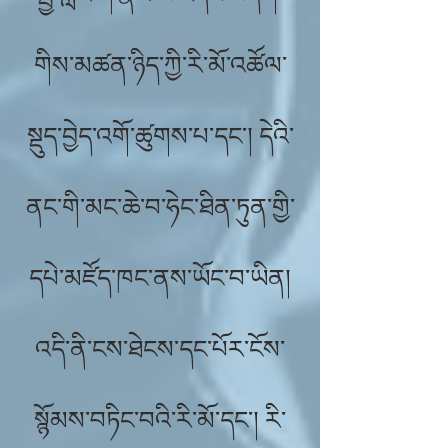
གིས་མཚན་ཉིད་ཀྱི་རི་མོ་འཚོལ་
སྡུད་བྱེད་འགོ་ཚུགས་པ་དང་། དེའི་
ནང་གི་མང་ཆེ་བ་ཧེང་ཐིན་ཏུན་གྱི་
དཔེ་མཛོད་ཁང་ནས་ཡོང་བ་ཡིན།
འདི་ནི་ངས་ཐེངས་དང་པོར་ངོས་
སྙོམས་བཏིང་བའི་རི་མོ་དང་། རི་