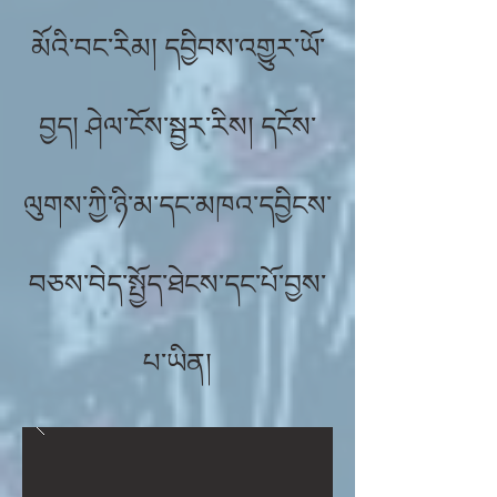
མོའི་བང་རིམ། དབྱིབས་འགྱུར་ཡོ་
བྱད། ཤེལ་ངོས་སྦྱར་རིས། དངོས་
ལུགས་ཀྱི་ཉི་མ་དང་མཁའ་དབྱིངས་
བཅས་བེད་སྤྱོད་ཐེངས་དང་པོ་བྱས་
པ་ཡིན།