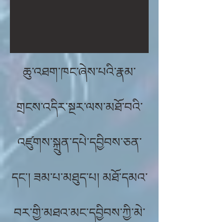
ཆུ་འཐག་ཁང་ཞེས་པའི་རྣམ་
གྲངས་འདིར་སྔར་ལས་མཐོ་བའི་
འཛུགས་སྐྲུན་དཔེ་དབྱིབས་ཅན་
དང་། ཟམ་པ་མཐུད་པ། མཐོ་དམའ་
བར་གྱི་མཐའ་མང་དབྱིབས་ཀྱི་མེ་