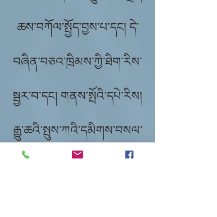
ཆས་བཀོལ་སྤྱོད་བྱས་པ་དང། དེ་
བཞིན་བཅའ་ཁྲིམས་ཀྱི་ཐིག་རིས་
སྦྱར་བ་དང། གནས་སྤོའི་དཔེ་རིས།
རྒྱུ་ཆའི་སྤུས་ཀའི་དམིགས་བསལ་
གྱི་ནུས་པ་བཅས་བེད་སྤྱོད་བྱས་
ཡོད། དོན་ཚན་གསུམ་ནི་རྣམ་