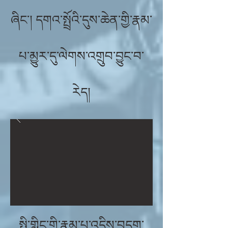
ཞིང་། དགའ་སྤྲོའི་དུས་ཆེན་གྱི་རྣམ་
པ་མྱུར་དུ་ལེགས་འགྲུབ་བྱུང་བ་
རེད།
སྤྱི་གླིང་གི་རྣམ་པ་འདིས་བདག་