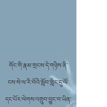
གོང་གི་རྣམ་གྲངས་དེ་གཉིས་ནི་
ངས་སེ་ལ་རི་བོའི་སློབ་གླིང་དུ་ལོ་
དང་པོར་ལེགས་འགྲུབ་བྱུང་བ་ཡིན་