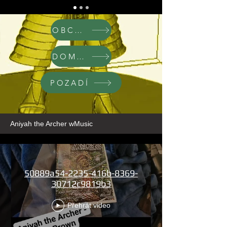
OBCHOD
DOMOV
POZADÍ
Aniyah the Archer wMusic
50889a54-2235-416b-8369-
30712c9819b3
Přehrát video