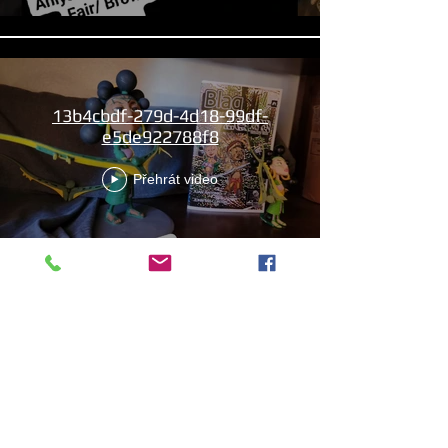
13b4cbdf-279d-4d18-99df-
e5de922788f8
Přehrát video
Aniyah the Archer
Statue_wBZVMusic.mp4
Přehrát video