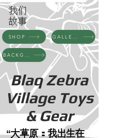
我们
故事
SHOP
GALLERY
BACKGROUND
Blaq Zebra
Village Toys
& Gear
“大草原：我出生在