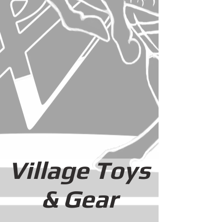
Rũgano Rwaitũ
SHOP
GALLERY
BACKGROUND
Blaq Zebra
Village Toys
& Gear