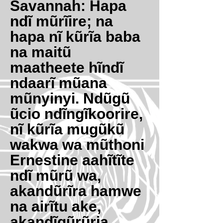
Savannah: Hapa
ndĩ mũrĩire; na
hapa nĩ kũrĩa baba
na maitũ
maatheete hĩndĩ
ndaarĩ mũana
mũnyinyi. Ndũgũ
ũcio ndĩngĩkoorire,
nĩ kũrĩa mugũkũ
wakwa wa mũthoni
Ernestine aahĩtĩte
ndĩ mũrũ wa,
akandũrĩra hamwe
na airĩtu ake,
akandĩgũrũria