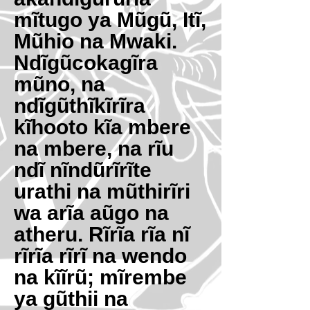
mĩtugo ya Mũgũ, Itĩ,
Mũhio na Mwaki.
Ndĩgũcokagĩra
mũno, na
ndĩgũthĩkĩrĩra
kĩhooto kĩa mbere
na mbere, na rĩu
ndĩ nĩndũrĩrĩte
urathi na mũthirĩri
wa arĩa aũgo na
atheru. Rĩrĩa rĩa nĩ
rĩrĩa rĩrĩ na wendo
na kĩĩrũ; mĩrembe
ya gũthii na