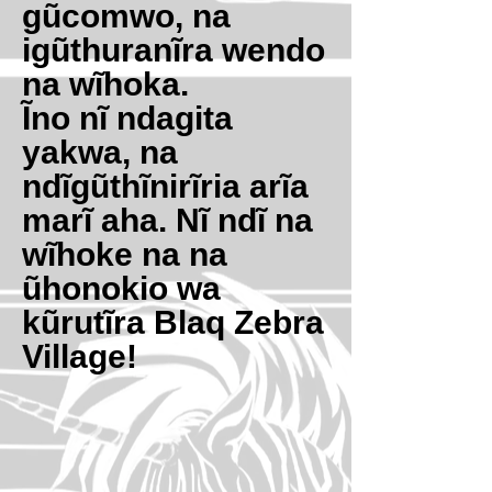
gũcomwo, na
igũthuranĩra wendo
na wĩhoka.
Ĩno nĩ ndagita
yakwa, na
ndĩgũthĩnirĩria arĩa
marĩ aha. Nĩ ndĩ na
wĩhoke na na
ũhonokio wa
kũrutĩra Blaq Zebra
Village!