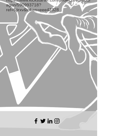
https://www.kickstarter.com/projects/coileddr
agon/590993718?
ref=5jirxv&token=eee42328