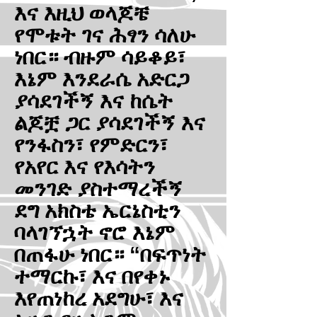
እና እዚህ ወላጆቼ
የሞቱት ገና ሕፃን ሳለሁ
ነበር። ብዙም ሳይቆይ፣
እኔም እንደራሴ አድርጋ
ያሳደገችኝ እና ከሴት
ልጆቿ ጋር ያሳደገችኝ እና
የንፋስን፣ የምድርን፣
የአየር እና የእሳትን
መንገድ ያስተማረችኝ
ደግ አክስቴ ኤርኔስቲን
ባላገኘኋት ኖሮ እኔም
በጠፋሁ ነበር። “በፍጥነት
ተማርኩ፣ እና በየቀኑ
እየጠነከረ አደግሁ፣ እና