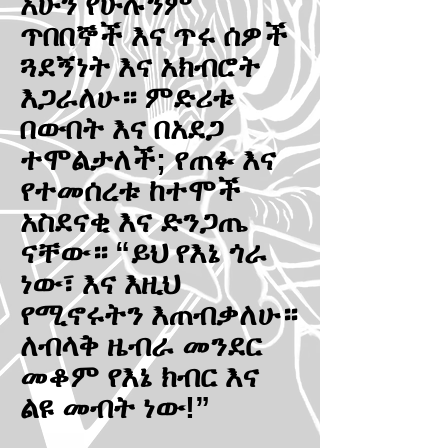
አሁን የሁሉንም
ጥበበኞች እና ጥሩ ሰዎች
ጓደኝነት እና አክብሮት
እጋራለሁ። ምድሪቱ
በውበት እና በአደጋ
ተሞልታለች; የጠፉ እና
የተመሰረቱ ከተሞች
አስደናቂ እና ድንጋጤ
ናቸው። “ይህ የእኔ ጎራ
ነው፣ እና እዚህ
የሚኖሩትን እጠብቃለሁ።
ለብላቅ ዜብራ መንደር
መቆም የእኔ ክብር እና
ልዩ መብት ነው!”