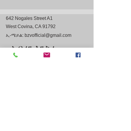
642 Nogales Street A1
West Covina, CA 91792
ኢ-ሜይል:
bzvofficial@gmail.com
አብረን እንስራ
Tel:
(803) 873-7036
First Name
Last Name