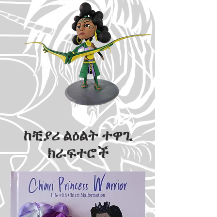
ከቺያሪ ልዕልት ተዋጊ
ክራፍተሮች