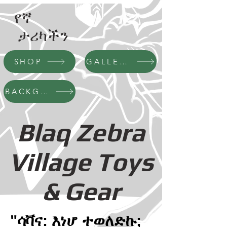
የኛ
ታሪካችን
SHOP
GALLERY
BACKGROUND
Blaq Zebra
Village Toys
& Gear
"ሳቫና: እነሆ ተወለድኩ;