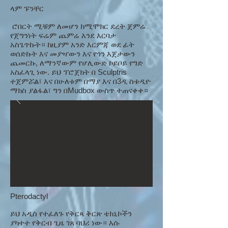
ላም ፑንቸር
ሮበርት ሚቹም ለመሆን ከሚሞክር ደረት ጀምሬ
የጀግንነት ፍሬም ጨምሬ እንደ እርባታ
አስጌጥኩት። ከዚያም አንድ እርምጃ ወደ ፊት
ወሰድኩት እና መያዣውን እና የጎን እጀታውን
ጨመርኩ, ለማንኛውም የሆሊውድ ኮይቦይ የግድ
አስፈላጊ ነው. ይህ ፕሮጀክት በ Sculptris
ተጀምሯል፣ እና በሁለቱም በማያ እና በ3ዲ ስቱዲዮ
ማክስ ያልፋል፣ ግን በMudbox ውስጥ ተጠናቀቀ።
Pterodactyl
ይህ አዲስ የተፈለጉ የቅርጻ ቅርጽ ቴክኒኮችን
ያካተተ የቅርብ ጊዜ ገጸ ባህሪ ነው። እሱ