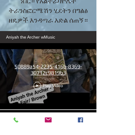
ነበር። የአልትራቫዮሌት
ትራንስፎርሜሽን ሂደትን በግልፅ
ዘዴዎች እንዳጣራ እድል ሰጠኝ።
Aniyah the Archer wMusic
50889a54-2235-416b-8369-
30712c9819b3
Play Video
13b4cbdf-279d-4d18-99df-