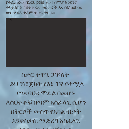
የተፈጠረው በSculptris ነው፣ በማያ እንደገና
ተካቷል፣ እና በተቀረጹ ዝርዝሮች እና በMudbox
ውስጥ ባለ ቀለም ንጣፍ ተሰራ።
ስታር ተዋጊ ፓይለት
ይህ ፕሮጀክት የእኔ 1ኛ የተሟላ
የገጸ ባህሪ ሞዴል በመሆኑ
ለስህተቶቹ በጣም አስፈላጊ ሲሆን
በቅርጾች ውስጥ የአካል ብቃት
እንቅስቃሴ ማድረግ አስፈላጊ