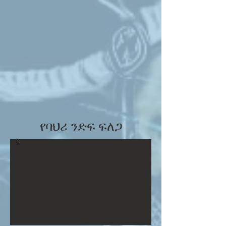
የባህሪ ንድፍ ፍለጋ