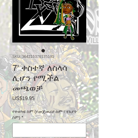
SKU: 364215376135191
7' ቀስተኛ ለስላሳ
ሊሆን የሚችል
መጫወቻ
Price
US$19.95
የተወካዩ ስም (የመጀመሪያ ስም ፣ የአያት
ስም)
*