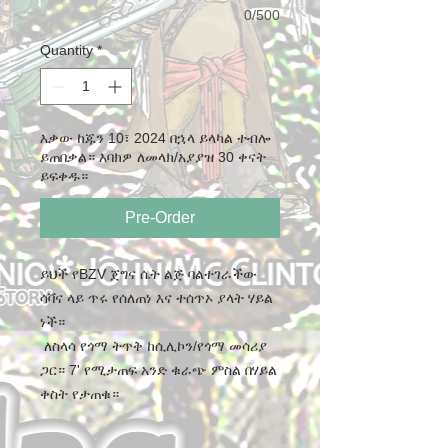
0/500
Quantity
*
እቃው ከጁን 10፣ 2024 በኋላ ይላካል ተብሎ
ይጠበቃል። እባክዎ ለመላክ/አያያዝ 30 ቀናት
ይፍቀዱ።
Pre-Order
ይህች የBZV ጀግና ሴት ልጅ ባልተገራችው
ሳቫና ላይ ጥሩ የሰለጠነ እና ተሰጥኦ ያላት ሃይል
ነች።
ለስላሳ የጎማ ትጥቅ ከሲሊኮን/የጎማ መሳሪያ
ጋር። 7' የሚታጠፍ አንድ ቁራጭ ምስል በሃይል
ቀስት የታጠቁ።