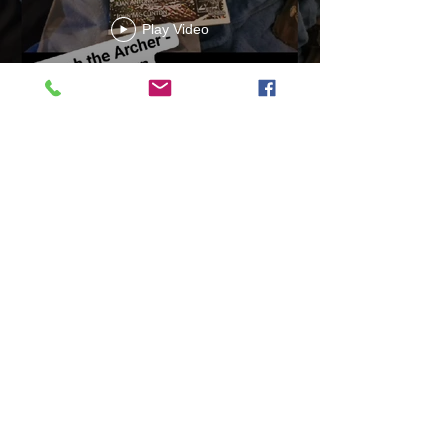
Play Video
13b4cbdf-279d-4d18-99df-
e5de922788f8
Play Video
Aniyah the Archer
Statue_wBZVMusic.mp4