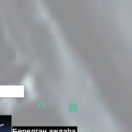
Log In
​Бөрелгән аждаһа,