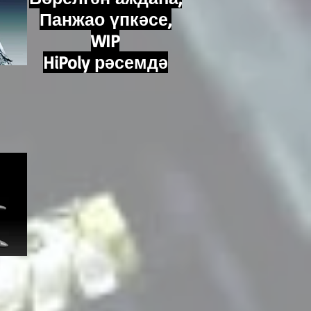
Панжао үпкәсе,
WIP
HiPoly рәсемдә