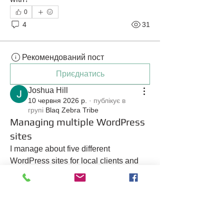
0
4
31
Рекомендований пост
Приєднатись
Joshua Hill
10 червня 2026 р.
·
публікує в
групі
Blaq Zebra Tribe
Managing multiple WordPress
sites
I manage about five different 
WordPress sites for local clients and 
I’m tired of paying separate fees for 
each one. Is there a way to consolidate 
them?
0
1
22