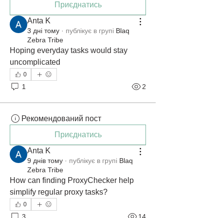
Приєднатись
Anta K
3 дні тому
·
публікує в групі
Blaq
Zebra Tribe
Hoping everyday tasks would stay 
uncomplicated
0
1
2
Рекомендований пост
Приєднатись
Anta K
9 днів тому
·
публікує в групі
Blaq
Zebra Tribe
How can finding ProxyChecker help 
simplify regular proxy tasks?
0
3
14