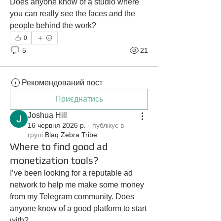
Does anyone know of a studio where 
you can really see the faces and the 
people behind the work?
0
5
21
Рекомендований пост
Приєднатись
Joshua Hill
16 червня 2026 р.
·
публікує в
групі
Blaq Zebra Tribe
Where to find good ad
monetization tools?
I’ve been looking for a reputable ad 
network to help me make some money 
from my Telegram community. Does 
anyone know of a good platform to start 
with?