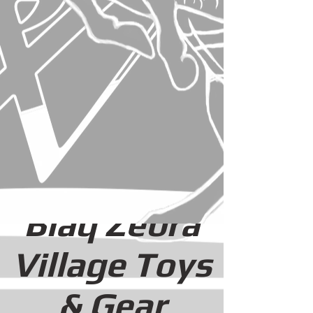
Наша
Історія
SHOP
GALLERY
BACKGROUND
Blaq Zebra
Village Toys
& Gear