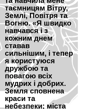
та навчила мене
таємницям Вітру,
Землі, Повітря та
Вогню. «Я швидко
навчався і з
кожним днем
ставав
сильнішим, і тепер
я користуюся
дружбою та
повагою всіх
мудрих і добрих.
Земля сповнена
краси та
небезпеки; міста