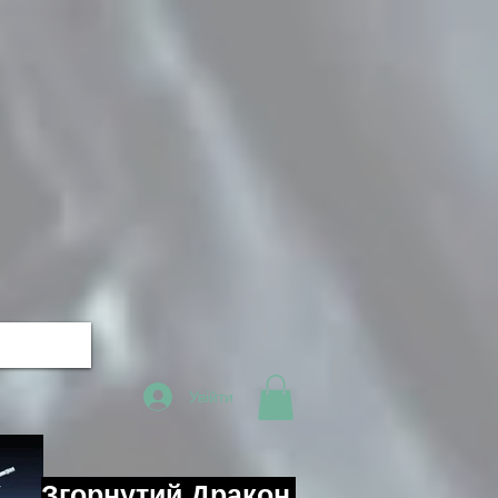
Увійти
Згорнутий Дракон,