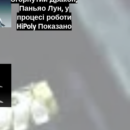
Паньяо Лун, у
процесі роботи
HiPoly Показано